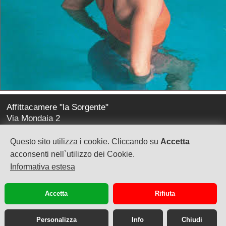
Affittacamere "la Sorgente"
Via Mondaia 2
17020 Calice Ligure (sv)
Questo sito utilizza i cookie. Cliccando su
Accetta
la-sorgente@virgilio.it
acconsenti nell`utilizzo dei Cookie.
Informativa estesa
tel. +39 348-2236469
Accetta
Rifiuta
Personalizza
Info
Chiudi