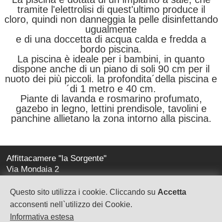
tramite l'elettrolisi di quest'ultimo produce il
cloro, quindi non danneggia la pelle disinfettando
ugualmente
e di una doccetta di acqua calda e fredda a
bordo piscina.
La piscina è ideale per i bambini, in quanto
dispone anche di un piano di soli 90 cm per il
nuoto dei più piccoli. la profondita´della piscina e
´di 1 metro e 40 cm.
Piante di lavanda e rosmarino profumato,
gazebo in legno, lettini prendisole, tavolini e
panchine allietano la zona intorno alla piscina.
Affittacamere "la Sorgente"
Via Mondaia 2
17020 Calice Ligure (sv)
Questo sito utilizza i cookie. Cliccando su
Accetta
la-sorgente@virgilio.it
acconsenti nell`utilizzo dei Cookie.
Informativa estesa