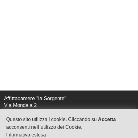
Affittacamere "la Sorgente"
Via Mondaia 2
17020 Calice Ligure (sv)
Questo sito utilizza i cookie. Cliccando su
Accetta
la-sorgente@virgilio.it
acconsenti nell`utilizzo dei Cookie.
Informativa estesa